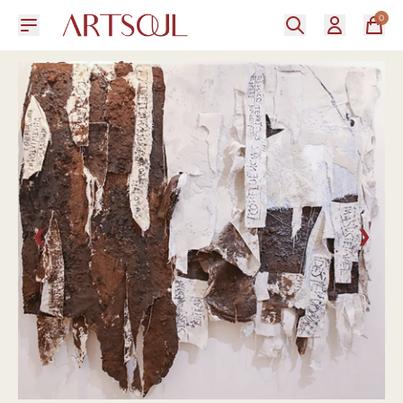
0
❮
❯