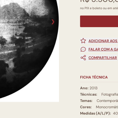
no PIX e boleto ou em até
❯
ADICIONAR AOS
FALAR COM A G
COMPARTILHAR
FICHA TÉCNICA
Ano:
2013
Técnicas:
Fotografi
Temas:
Contemporâ
Cores:
Monocromát
Medidas (A/L/P):
40