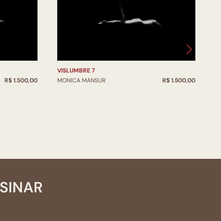
VISLUMBRE 7
V
R$ 1.500,00
MONICA MANSUR
R$ 1.500,00
M
SSINAR