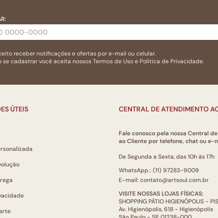
R:
eito receber notificações e ofertas por e-mail ou celular.
 se cadastrar você aceita nossos
Termos de Uso
e
Politica de Privacidade.
ES ÚTEIS
CENTRAL DE ATENDIMENTO AO
Fale conosco pela nossa Central d
ao Cliente por telefone, chat ou e-m
ersonalizada
De Segunda a Sexta, das 10h às 17h
volução
WhatsApp.: (11) 97283-9009
trega
E-mail: contato@artsoul.com.br
VISITE NOSSAS LOJAS FÍSICAS:
ivacidade
SHOPPING PÁTIO HIGIENÓPOLIS - P
Av. Higienópolis, 618 - Higienópolis
arte
São Paulo - SP, 01238-000