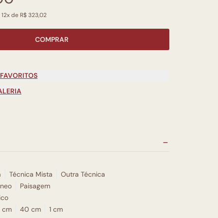
 12x de R$ 323,02
COMPRAR
 FAVORITOS
ALERIA
a
Técnica Mista
Outra Técnica
neo
Paisagem
ico
 cm
40 cm
1 cm