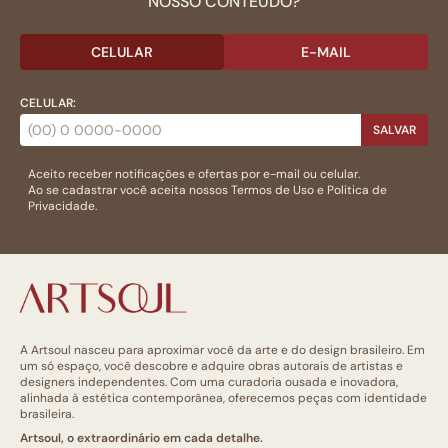
NOSSO CONTEÚDO?
CELULAR
E-MAIL
CELULAR:
SALVAR
Aceito receber notificações e ofertas por e-mail ou celular.
Ao se cadastrar você aceita nossos
Termos de Uso
e
Politica de
Privacidade.
A Artsoul nasceu para aproximar você da arte e do design brasileiro. Em
um só espaço, você descobre e adquire obras autorais de artistas e
designers independentes. Com uma curadoria ousada e inovadora,
alinhada à estética contemporânea, oferecemos peças com identidade
brasileira.
Artsoul, o extraordinário em cada detalhe.