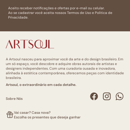
Aceito receber notificações e ofertas por e-mail ou celular.
Ao se cadastrar você aceita nossos
Termos de Uso
e
Politica de
Privacidade.
A Artsoul nasceu para aproximar você da arte e do design brasileiro. Em
um só espaço, você descobre e adquire obras autorais de artistas e
designers independentes. Com uma curadoria ousada e inovadora,
alinhada à estética contemporânea, oferecemos peças com identidade
brasileira.
Artsoul, o extraordinário em cada detalhe.
Sobre Nós
Vai casar? Casa nova?
Escolha os presentes que deseja ganhar