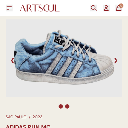
0
❮
❯
SÃO PAULO
/
2023
ADIDAS RUN MC