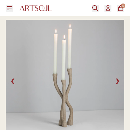
0
❮
❯