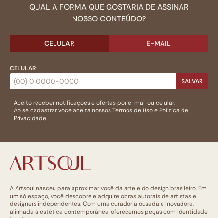
QUAL A FORMA QUE GOSTARIA DE ASSINAR
NOSSO CONTEÚDO?
CELULAR
E-MAIL
CELULAR:
SALVAR
Aceito receber notificações e ofertas por e-mail ou celular.
Ao se cadastrar você aceita nossos
Termos de Uso
e
Politica de
Privacidade.
A Artsoul nasceu para aproximar você da arte e do design brasileiro. Em
um só espaço, você descobre e adquire obras autorais de artistas e
designers independentes. Com uma curadoria ousada e inovadora,
alinhada à estética contemporânea, oferecemos peças com identidade