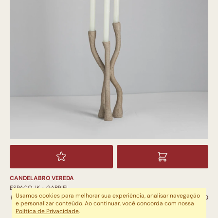
CANDELABRO VEREDA
ESPAÇO JK + GABRIEL
Usamos cookies para melhorar sua experiência, analisar navegação
VELAS / CASTIÇAIS
R$ 570,00
e personalizar conteúdo. Ao continuar, você concorda com nossa
Política de Privacidade
.