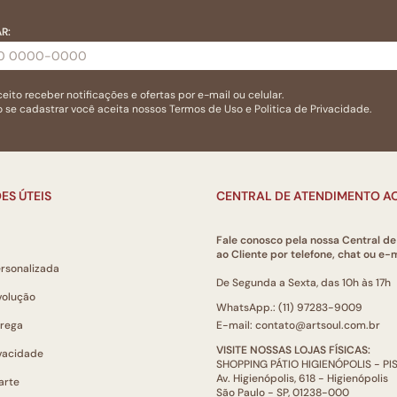
R:
eito receber notificações e ofertas por e-mail ou celular.
 se cadastrar você aceita nossos
Termos de Uso
e
Politica de Privacidade.
ES ÚTEIS
CENTRAL DE ATENDIMENTO AO
Fale conosco pela nossa Central d
ao Cliente por telefone, chat ou e-m
ersonalizada
De Segunda a Sexta, das 10h às 17h
volução
WhatsApp.: (11) 97283-9009
trega
E-mail: contato@artsoul.com.br
VISITE NOSSAS LOJAS FÍSICAS:
ivacidade
SHOPPING PÁTIO HIGIENÓPOLIS - P
Av. Higienópolis, 618 - Higienópolis
arte
São Paulo - SP, 01238-000