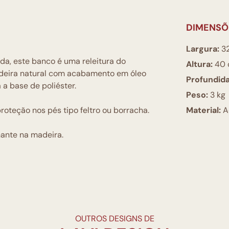
DIMENSÕ
Largura:
3
a, este banco é uma releitura do
Altura:
40 
adeira natural com acabamento em óleo
Profundid
a base de poliéster.
Peso:
3 kg
oteção nos pés tipo feltro ou borracha.
Material:
A
nante na madeira.
OUTROS DESIGNS DE