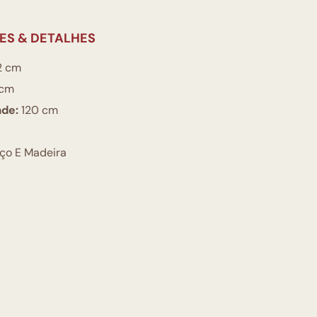
ES & DETALHES
2 cm
cm
ade:
120 cm
ço E Madeira