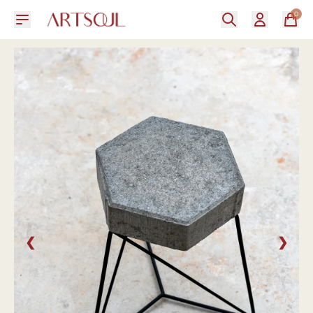
0
❮
❯