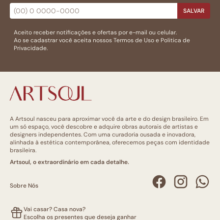
SALVAR
Aceito receber notificações e ofertas por e-mail ou celular.
Ao se cadastrar você aceita nossos
Termos de Uso
e
Politica de
Privacidade.
A Artsoul nasceu para aproximar você da arte e do design brasileiro. Em
um só espaço, você descobre e adquire obras autorais de artistas e
designers independentes. Com uma curadoria ousada e inovadora,
alinhada à estética contemporânea, oferecemos peças com identidade
brasileira.
Artsoul, o extraordinário em cada detalhe.
Sobre Nós
Vai casar? Casa nova?
Escolha os presentes que deseja ganhar