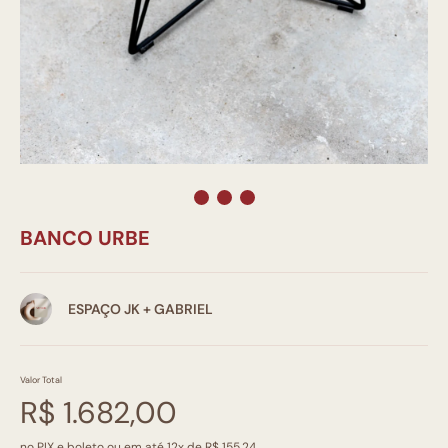
BANCO URBE
ESPAÇO JK + GABRIEL
Valor Total
R$ 1.682,00
no PIX e boleto ou em até 12x de R$ 155,24