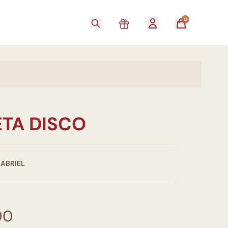
0
TA DISCO
GABRIEL
00