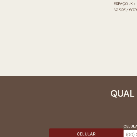
ESPAÇO JK +
VASOS / POT
QUAL 
CELULA
CELULAR