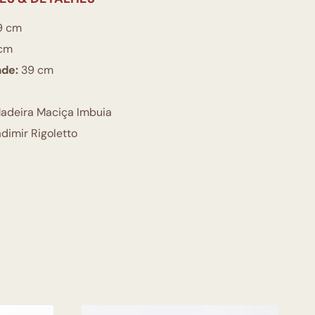
9 cm
cm
ade:
39 cm
adeira Maciça Imbuia
dimir Rigoletto