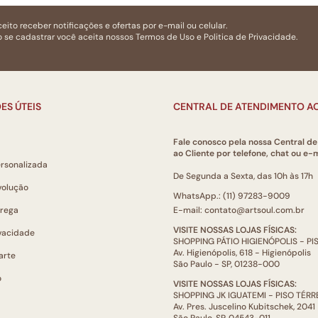
eito receber notificações e ofertas por e-mail ou celular.
 se cadastrar você aceita nossos
Termos de Uso
e
Politica de Privacidade.
ES ÚTEIS
CENTRAL DE ATENDIMENTO AO
Fale conosco pela nossa Central d
ao Cliente por telefone, chat ou e-m
ersonalizada
De Segunda a Sexta, das 10h às 17h
volução
WhatsApp.: (11) 97283-9009
trega
E-mail: contato@artsoul.com.br
VISITE NOSSAS LOJAS FÍSICAS:
ivacidade
SHOPPING PÁTIO HIGIENÓPOLIS - P
Av. Higienópolis, 618 - Higienópolis
arte
São Paulo - SP, 01238-000
o
VISITE NOSSAS LOJAS FÍSICAS:
SHOPPING JK IGUATEMI - PISO TÉR
Av. Pres. Juscelino Kubitschek, 2041