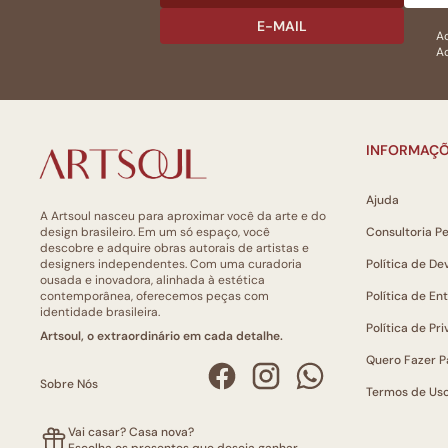
E-MAIL
Ac
Ao
INFORMAÇÕ
Ajuda
A Artsoul nasceu para aproximar você da arte e do
design brasileiro. Em um só espaço, você
Consultoria P
descobre e adquire obras autorais de artistas e
designers independentes. Com uma curadoria
Política de De
ousada e inovadora, alinhada à estética
contemporânea, oferecemos peças com
Política de En
identidade brasileira.
Política de Pr
Artsoul, o extraordinário em cada detalhe.
Quero Fazer P
Sobre Nós
Termos de Us
Vai casar? Casa nova?