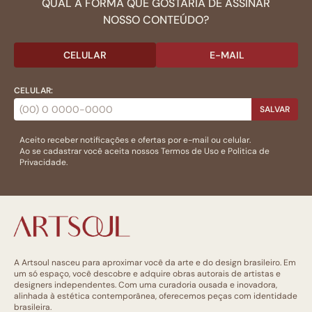
QUAL A FORMA QUE GOSTARIA DE ASSINAR
NOSSO CONTEÚDO?
CELULAR
E-MAIL
CELULAR:
SALVAR
Aceito receber notificações e ofertas por e-mail ou celular.
Ao se cadastrar você aceita nossos
Termos de Uso
e
Politica de
Privacidade.
A Artsoul nasceu para aproximar você da arte e do design brasileiro. Em
um só espaço, você descobre e adquire obras autorais de artistas e
designers independentes. Com uma curadoria ousada e inovadora,
alinhada à estética contemporânea, oferecemos peças com identidade
brasileira.