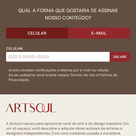
QUAL A FORMA QUE GOSTARIA DE ASSINAR
NOSSO CONTEÚDO?
CELULAR
E-MAIL
CELULAR:
SALVAR
Aceito receber notificações e ofertas por e-mail ou celular.
Ao se cadastrar você aceita nossos
Termos de Uso
e
Politica de
Privacidade.
A Artsoul nasceu para aproximar você da arte e do design brasileiro. Em
um só espaço, você descobre e adquire obras autorais de artistas e
designers independentes. Com uma curadoria ousada e inovadora,