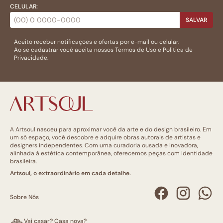
CELULAR:
SALVAR
Aceito receber notificações e ofertas por e-mail ou celular.
Ao se cadastrar você aceita nossos
Termos de Uso
e
Politica de
Privacidade.
A Artsoul nasceu para aproximar você da arte e do design brasileiro. Em
um só espaço, você descobre e adquire obras autorais de artistas e
designers independentes. Com uma curadoria ousada e inovadora,
alinhada à estética contemporânea, oferecemos peças com identidade
brasileira.
Artsoul, o extraordinário em cada detalhe.
Sobre Nós
Vai casar? Casa nova?