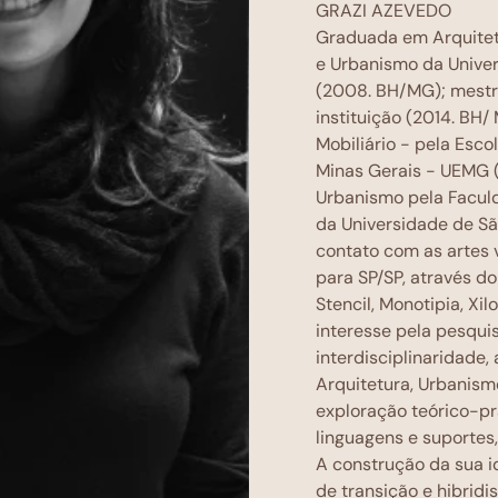
GRAZI AZEVEDO
Graduada em Arquitet
e Urbanismo da Unive
(2008. BH/MG); mestr
instituição (2014. BH
Mobiliário - pela Esc
Minas Gerais - UEMG 
Urbanismo pela Facul
da Universidade de Sã
contato com as artes 
para SP/SP, através do
Stencil, Monotipia, Xil
interesse pela pesqui
interdisciplinaridade,
Arquitetura, Urbanism
exploração teórico-pr
linguagens e suportes,
A construção da sua i
de transição e hibridi