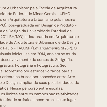
ura e Urbanismo pela Escola de Arquitetura
rsidade Federal de Minas Gerais - UFMG
e em Arquitetura e Urbanismo pela mesma
/ MG); pós-graduada em Design de Produto -
ola de Design da Universidade Estadual de
(2011. BH/MG) e doutoranda em Arquitetura e
dade de Arquitetura e Urbanismo e de Design
o Paulo - FAUUSP (
Em andamento
. SP/SP). O
visuais iniciou-se em 2014, ano em se muda
 desenvolvimento de cursos de Serigrafia,
ogravura, Fotografia e Fotogravura. Seu
sa, sobretudo por estudos voltados para a
 a orienta na busca por conexões entre Arte,
o e Design, ampliando suas possibilidades de
ática. Nesse percurso entre escalas,
 os limites entre os campos são relativizados.
dentidade artística encontra-se neste lugar
smo.