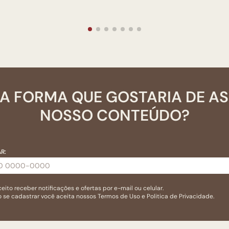
A FORMA QUE GOSTARIA DE A
NOSSO CONTEÚDO?
R:
eito receber notificações e ofertas por e-mail ou celular.
 se cadastrar você aceita nossos
Termos de Uso
e
Politica de Privacidade.