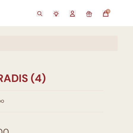
0
RADIS (4)
DO
00