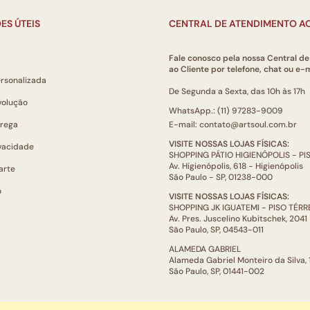
ES ÚTEIS
CENTRAL DE ATENDIMENTO AO
Fale conosco pela nossa Central d
ao Cliente por telefone, chat ou e-m
ersonalizada
De Segunda a Sexta, das 10h às 17h
volução
WhatsApp.: (11) 97283-9009
trega
E-mail: contato@artsoul.com.br
VISITE NOSSAS LOJAS FÍSICAS:
ivacidade
SHOPPING PÁTIO HIGIENÓPOLIS - P
Av. Higienópolis, 618 - Higienópolis
arte
São Paulo - SP, 01238-000
o
VISITE NOSSAS LOJAS FÍSICAS:
SHOPPING JK IGUATEMI - PISO TÉR
Av. Pres. Juscelino Kubitschek, 2041
São Paulo, SP, 04543-011
ALAMEDA GABRIEL
Alameda Gabriel Monteiro da Silva,
São Paulo, SP, 01441-002