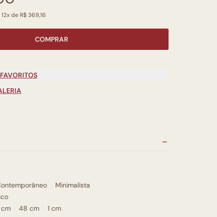
 12x de R$ 369,16
COMPRAR
 FAVORITOS
ALERIA
Contemporâneo
Minimalista
ico
 cm
48 cm
1 cm