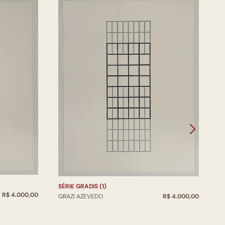
SÉRIE GRADIS (1)
R$ 4.000,00
GRAZI AZEVEDO
R$ 4.000,00
S
G