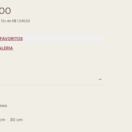
,00
 12x de R$ 1.245,93
 FAVORITOS
ALERIA
neo
 cm
30 cm