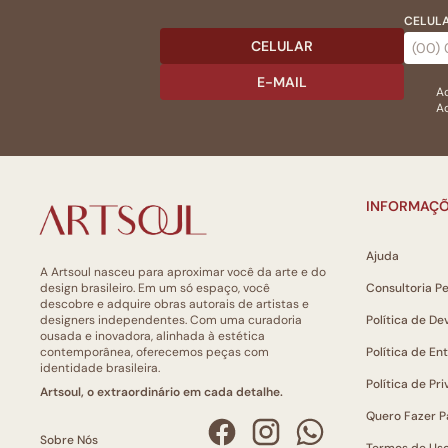
CELULA
CELULAR
E-MAIL
Ac
Ao
INFORMAÇÕ
Ajuda
A Artsoul nasceu para aproximar você da arte e do
design brasileiro. Em um só espaço, você
Consultoria P
descobre e adquire obras autorais de artistas e
designers independentes. Com uma curadoria
Política de De
ousada e inovadora, alinhada à estética
contemporânea, oferecemos peças com
Política de En
identidade brasileira.
Política de Pr
Artsoul, o extraordinário em cada detalhe.
Quero Fazer P
Sobre Nós
Termos de Us