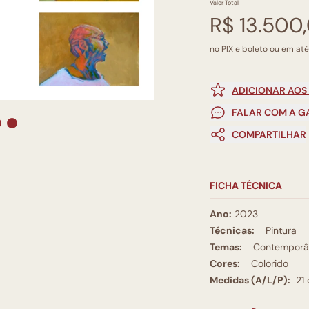
Valor Total
R$ 13.500
no PIX e boleto ou em até
ADICIONAR AOS
FALAR COM A G
COMPARTILHAR
FICHA TÉCNICA
Ano:
2023
Técnicas:
Pintura
Temas:
Contemporâ
Cores:
Colorido
Medidas (A/L/P):
21