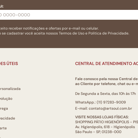
R:
eito receber notificações e ofertas por e-mail ou celular.
 se cadastrar você aceita nossos
Termos de Uso
e
Politica de Privacidade.
ES ÚTEIS
CENTRAL DE ATENDIMENTO AO
Fale conosco pela nossa Central d
ao Cliente por telefone, chat ou e-m
ersonalizada
De Segunda a Sexta, das 10h às 17h
volução
WhatsApp.: (11) 97283-9009
trega
E-mail: contato@artsoul.com.br
VISITE NOSSAS LOJAS FÍSICAS:
ivacidade
SHOPPING PÁTIO HIGIENÓPOLIS - P
Av. Higienópolis, 618 - Higienópolis
arte
São Paulo - SP, 01238-000
o