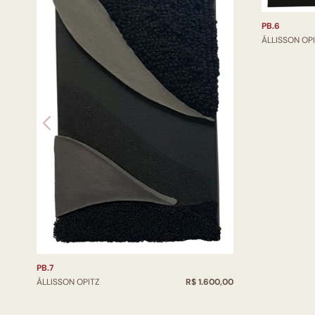
PB.6
ÁLLISSON OP
PB.7
ÁLLISSON OPITZ
R$ 1.600,00