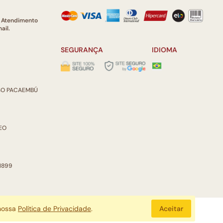
e Atendimento
ail.
SEGURANÇA
IDIOMA
ISO PACAEMBÚ
REO
 1899
 nossa
Política de Privacidade
.
Aceitar