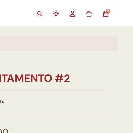
0
TAMENTO #2
TZ
00