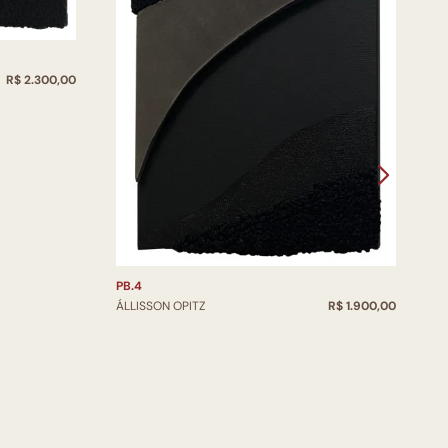
R$ 2.300,00
P
Á
PB.4
ÁLLISSON OPITZ
R$ 1.900,00