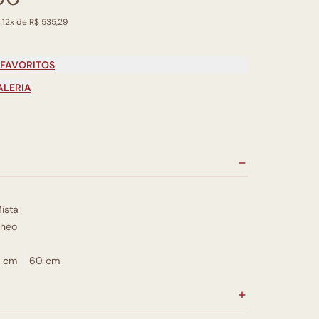
 12x de R$ 535,29
 FAVORITOS
ALERIA
ista
neo
 cm
60 cm