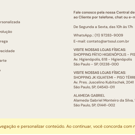
Fale conosco pela nossa Central d
ao Cliente por telefone, chat ou e-m
ersonalizada
De Segunda a Sexta, das 10h às 17h
volução
WhatsApp.: (11) 97283-9009
trega
E-mail: contato@artsoul.com.br
VISITE NOSSAS LOJAS FÍSICAS:
ivacidade
SHOPPING PÁTIO HIGIENÓPOLIS - P
Av. Higienópolis, 618 - Higienópolis
arte
São Paulo - SP, 01238-000
o
VISITE NOSSAS LOJAS FÍSICAS:
SHOPPING JK IGUATEMI - PISO TÉR
Av. Pres. Juscelino Kubitschek, 2041
São Paulo, SP, 04543-011
ALAMEDA GABRIEL
Alameda Gabriel Monteiro da Silva,
São Paulo, SP, 01441-002
ARTSOUL COMUNICAÇÃO DIGITAL LTDA | CNPJ: 29.752.781/0001-52
avegação e personalizar conteúdo. Ao continuar, você concorda com
Escritório: Rua Quatá, 845 - Sala 2, Vila Olímpia, São Paulo, SP, 04546-044