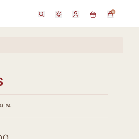
0
S
ALIPA
00