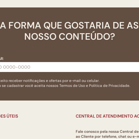
A FORMA QUE GOSTARIA DE A
NOSSO CONTEÚDO?
R:
eito receber notificações e ofertas por e-mail ou celular.
 se cadastrar você aceita nossos
Termos de Uso
e
Politica de Privacidade.
ES ÚTEIS
CENTRAL DE ATENDIMENTO AO
Fale conosco pela nossa Central d
ao Cliente por telefone, chat ou e-m