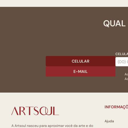
QUAL 
CELULA
CELULAR
E-MAIL
Ac
Ao
INFORMAÇÕ
Ajuda
A Artsoul nasceu para aproximar você da arte e do