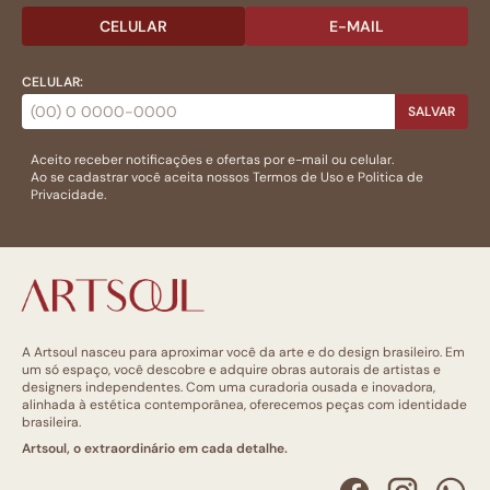
CELULAR
E-MAIL
CELULAR:
SALVAR
Aceito receber notificações e ofertas por e-mail ou celular.
Ao se cadastrar você aceita nossos
Termos de Uso
e
Politica de
Privacidade.
A Artsoul nasceu para aproximar você da arte e do design brasileiro. Em
um só espaço, você descobre e adquire obras autorais de artistas e
designers independentes. Com uma curadoria ousada e inovadora,
alinhada à estética contemporânea, oferecemos peças com identidade
brasileira.
Artsoul, o extraordinário em cada detalhe.