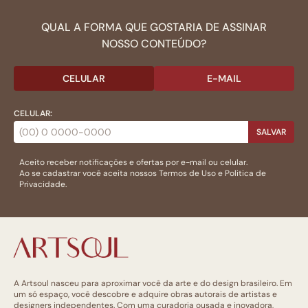
QUAL A FORMA QUE GOSTARIA DE ASSINAR
NOSSO CONTEÚDO?
CELULAR
E-MAIL
CELULAR:
SALVAR
Aceito receber notificações e ofertas por e-mail ou celular.
Ao se cadastrar você aceita nossos
Termos de Uso
e
Politica de
Privacidade.
A Artsoul nasceu para aproximar você da arte e do design brasileiro. Em
um só espaço, você descobre e adquire obras autorais de artistas e
designers independentes. Com uma curadoria ousada e inovadora,