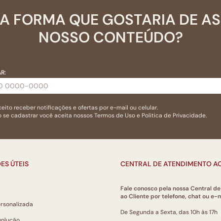
A FORMA QUE GOSTARIA DE A
NOSSO CONTEÚDO?
R:
eito receber notificações e ofertas por e-mail ou celular.
 se cadastrar você aceita nossos
Termos de Uso
e
Politica de Privacidade.
ES ÚTEIS
CENTRAL DE ATENDIMENTO AO
Fale conosco pela nossa Central d
ao Cliente por telefone, chat ou e-m
ersonalizada
De Segunda a Sexta, das 10h às 17h
volução