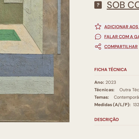
SOB C
?
ADICIONAR AOS
FALAR COM A G
COMPARTILHAR
FICHA TÉCNICA
Ano:
2023
Técnicas:
Outra Téc
Temas:
Contemporâ
Medidas (A/L/P):
13
DESCRIÇÃO