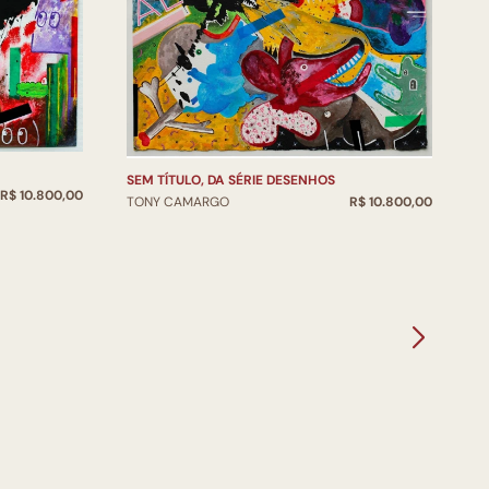
SEM TÍTULO, DA SÉRIE DESENHOS
S
R$ 10.800,00
TONY CAMARGO
R$ 10.800,00
T