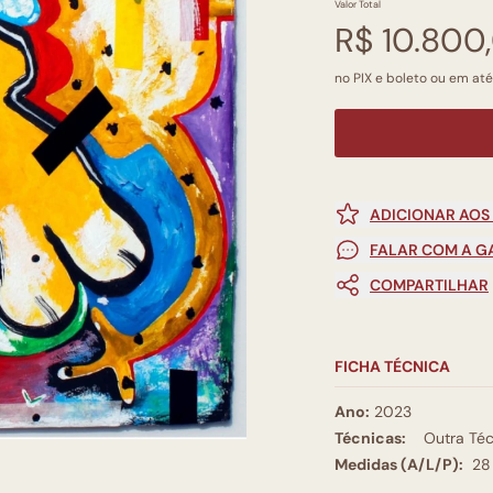
Valor Total
R$ 10.800
no PIX e boleto ou em até
ADICIONAR AOS
FALAR COM A G
COMPARTILHAR
FICHA TÉCNICA
Ano:
2023
Técnicas:
Outra Téc
Medidas (A/L/P):
28