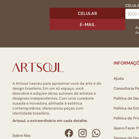
CELULA
CELULAR
E-MAIL
Ac
Ao
INFORMAÇÕ
Ajuda
A Artsoul nasceu para aproximar você da arte e do
design brasileiro. Em um só espaço, você
Consultoria P
descobre e adquire obras autorais de artistas e
designers independentes. Com uma curadoria
Política de De
ousada e inovadora, alinhada à estética
contemporânea, oferecemos peças com
Política de En
identidade brasileira.
Política de Pr
Artsoul, o extraordinário em cada detalhe.
Quero Fazer P
Sobre Nós
Termos de Us