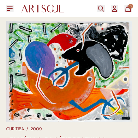
0
CURITIBA
/
2009