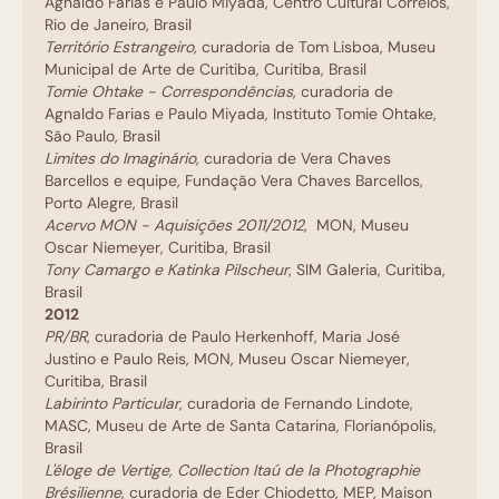
Agnaldo Farias e Paulo Miyada, Centro Cultural Correios,
Rio de Janeiro, Brasil
Território Estrangeiro,
curadoria de Tom Lisboa, Museu
Municipal de Arte de Curitiba, Curitiba, Brasil
Tomie Ohtake - Correspondências
, curadoria de
Agnaldo Farias e Paulo Miyada, Instituto Tomie Ohtake,
São Paulo, Brasil
Limites do Imaginário,
curadoria de Vera Chaves
Barcellos e equipe, Fundação Vera Chaves Barcellos,
Porto Alegre, Brasil
Acervo MON - Aquisições 2011/2012
, MON, Museu
Oscar Niemeyer, Curitiba, Brasil
Tony Camargo e Katinka Pilscheur
, SIM Galeria, Curitiba,
Brasil
2012
PR/BR
, curadoria de Paulo Herkenhoff, Maria José
Justino e Paulo Reis, MON, Museu Oscar Niemeyer,
Curitiba, Brasil
Labirinto Particular
, curadoria de Fernando Lindote,
MASC, Museu de Arte de Santa Catarina, Florianópolis,
Brasil
L'éloge de Vertige, Collection Itaú de la Photographie
Brésilienne
, curadoria de Eder Chiodetto, MEP, Maison