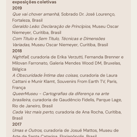
exposições coletivas
2019
Que vai chover amanhã
, Sobrado Dr. José Lourenço,
Fortaleza, Brasil
Geraldo Leão: Declaração de Princípios
, Museu Oscar
Niemeyer, Curitiba, Brasil
Com Título e Sem Título, Técnicas e Dimensões
Variadas,
Museu Oscar Niemeyer, Curitiba, Brasil
2018
Nightfall,
curadoria de Erika Verzutti, Fernanda Brenner e
Milovan Farronato, Galeria Mendes Wood DM, Bruxelas,
Bélgica
A Obscuridade Íntima das coisas
, curadoria de Laura
Cattani e Munir Klamt, Souvenirs From Earth TV, Paris,
França
QueerMuseu - Cartografias da diferença na arte
brasileira
, curadoria de Gaudêncio Fidelis, Parque Lage,
Rio de Janeiro, Brasil
Cada Vez mais perto
, curadoria de Ana Rocha, Curitiba,
Brasil
2017
Umas e Outros
, curadoria de Josué Mattos, Museu de
Arte de Santa Catarina, Florianópolis, Brasil