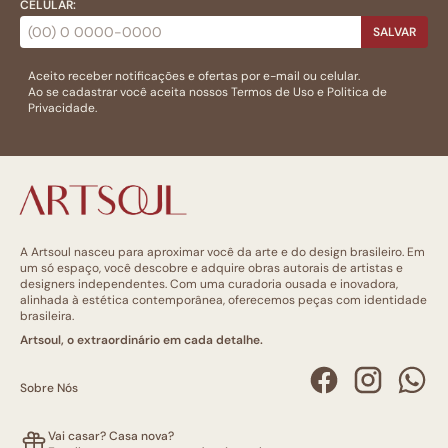
CELULAR:
SALVAR
Aceito receber notificações e ofertas por e-mail ou celular.
Ao se cadastrar você aceita nossos
Termos de Uso
e
Politica de
Privacidade.
A Artsoul nasceu para aproximar você da arte e do design brasileiro. Em
um só espaço, você descobre e adquire obras autorais de artistas e
designers independentes. Com uma curadoria ousada e inovadora,
alinhada à estética contemporânea, oferecemos peças com identidade
brasileira.
Artsoul, o extraordinário em cada detalhe.
Sobre Nós
Vai casar? Casa nova?