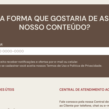
A FORMA QUE GOSTARIA DE A
NOSSO CONTEÚDO?
R:
eito receber notificações e ofertas por e-mail ou celular.
 se cadastrar você aceita nossos
Termos de Uso
e
Politica de Privacidade.
ES ÚTEIS
CENTRAL DE ATENDIMENTO AO
Fale conosco pela nossa Central d
ao Cliente por telefone, chat ou e-m