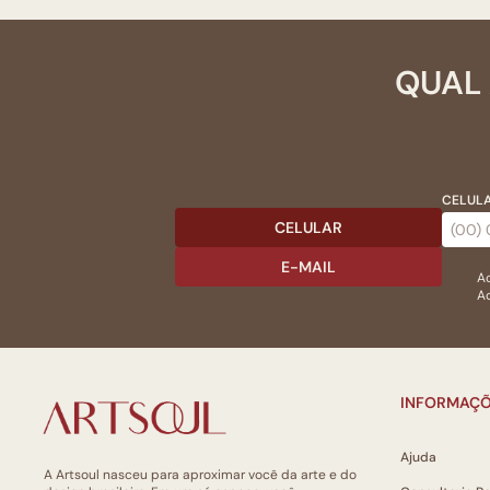
QUAL 
CELULA
CELULAR
E-MAIL
Ac
Ao
INFORMAÇÕ
Ajuda
A Artsoul nasceu para aproximar você da arte e do