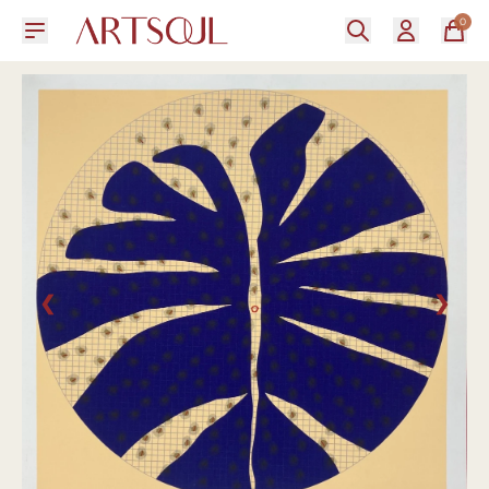
0
❮
❯