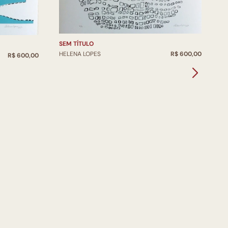
SEM TÍTULO
S
HELENA LOPES
R$ 600,00
H
R$ 600,00