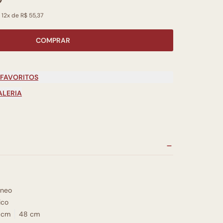
 12x de R$ 55,37
COMPRAR
 FAVORITOS
ALERIA
neo
ico
 cm
48 cm