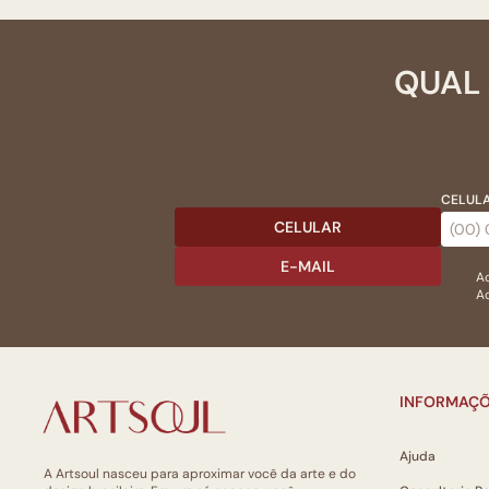
QUAL 
CELULA
CELULAR
E-MAIL
Ac
Ao
INFORMAÇÕ
Ajuda
A Artsoul nasceu para aproximar você da arte e do