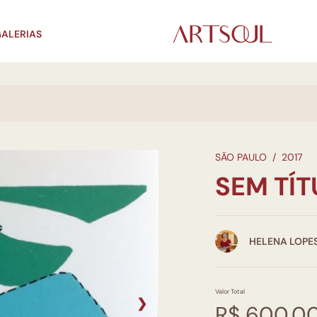
ALERIAS
SÃO PAULO
/
2017
SEM TÍ
HELENA LOPE
Valor Total
❯
R$ 600,0