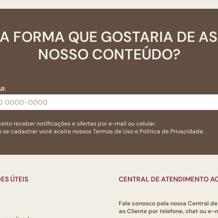
A FORMA QUE GOSTARIA DE A
NOSSO CONTEÚDO?
R:
eito receber notificações e ofertas por e-mail ou celular.
 se cadastrar você aceita nossos
Termos de Uso
e
Politica de Privacidade.
ES ÚTEIS
CENTRAL DE ATENDIMENTO AO
Fale conosco pela nossa Central d
ao Cliente por telefone, chat ou e-m