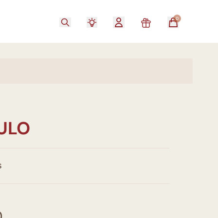
0
TULO
S
0