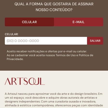
QUAL A FORMA QUE GOSTARIA DE ASSINAR
NOSSO CONTEÚDO?
CELULAR
E-MAIL
CELULAR:
SALVAR
Aceito receber notificações e ofertas por e-mail ou celular.
Ao se cadastrar você aceita nossos
Termos de Uso
e
Politica de
Privacidade.
A Artsoul nasceu para aproximar você da arte e do design brasileiro. Em
um só espaço, você descobre e adquire obras autorais de artistas e
designers independentes. Com uma curadoria ousada e inovadora,
alinhada à estética contemporânea, oferecemos peças com identidade