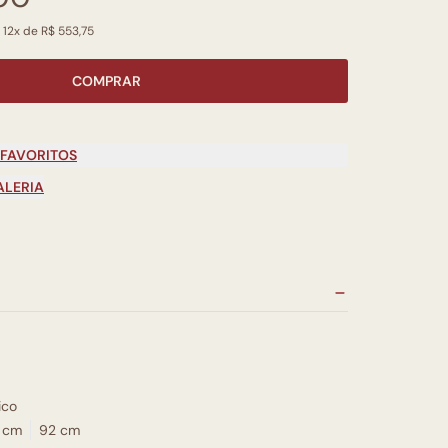
 12x de R$ 553,75
COMPRAR
 FAVORITOS
ALERIA
ico
 cm
92 cm