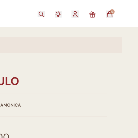
0
TULO
LAMONICA
00