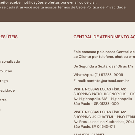
eito receber notificações e ofertas por e-mail ou celular.
 se cadastrar você aceita nossos
Termos de Uso
e
Politica de Privacidade.
ES ÚTEIS
CENTRAL DE ATENDIMENTO AO
Fale conosco pela nossa Central d
ao Cliente por telefone, chat ou e-m
ersonalizada
De Segunda a Sexta, das 10h às 17h
volução
WhatsApp.: (11) 97283-9009
trega
E-mail: contato@artsoul.com.br
VISITE NOSSAS LOJAS FÍSICAS:
ivacidade
SHOPPING PÁTIO HIGIENÓPOLIS - P
Av. Higienópolis, 618 - Higienópolis
arte
São Paulo - SP, 01238-000
o
VISITE NOSSAS LOJAS FÍSICAS:
SHOPPING JK IGUATEMI - PISO TÉR
Av. Pres. Juscelino Kubitschek, 2041
São Paulo, SP, 04543-011