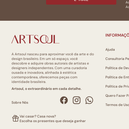
Ac
Ao
INFORMAÇÕ
Ajuda
A Artsoul nasceu para aproximar você da arte e do
design brasileiro. Em um só espaço, você
Consultoria P
descobre e adquire obras autorais de artistas e
designers independentes. Com uma curadoria
Política de De
ousada e inovadora, alinhada à estética
contemporânea, oferecemos peças com
Política de En
identidade brasileira.
Política de Pr
Artsoul, o extraordinário em cada detalhe.
Quero Fazer P
Sobre Nós
Termos de Us
Vai casar? Casa nova?
Escolha os presentes que deseja ganhar