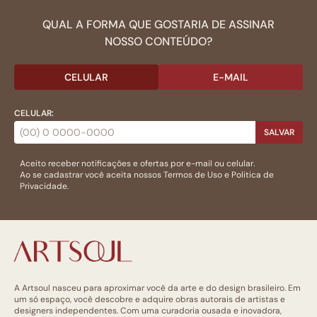
QUAL A FORMA QUE GOSTARIA DE ASSINAR
NOSSO CONTEÚDO?
CELULAR
E-MAIL
CELULAR:
SALVAR
Aceito receber notificações e ofertas por e-mail ou celular.
Ao se cadastrar você aceita nossos
Termos de Uso
e
Politica de
Privacidade.
A Artsoul nasceu para aproximar você da arte e do design brasileiro. Em
um só espaço, você descobre e adquire obras autorais de artistas e
designers independentes. Com uma curadoria ousada e inovadora,