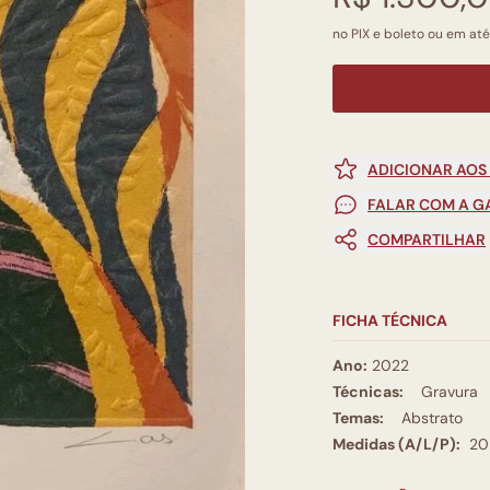
no PIX e boleto ou em até
ADICIONAR AOS
FALAR COM A G
COMPARTILHAR
FICHA TÉCNICA
Ano:
2022
Técnicas:
Gravura
Temas:
Abstrato
Medidas (A/L/P):
20