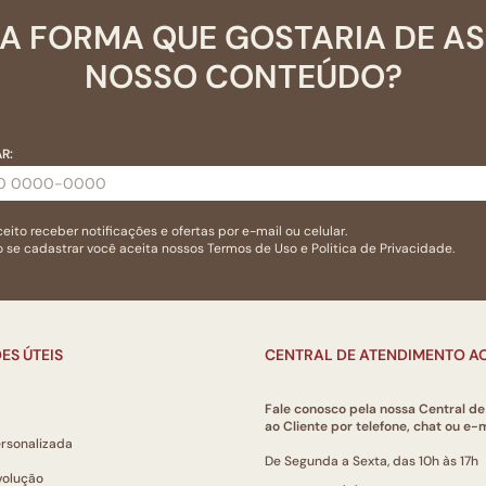
A FORMA QUE GOSTARIA DE A
NOSSO CONTEÚDO?
R:
eito receber notificações e ofertas por e-mail ou celular.
 se cadastrar você aceita nossos
Termos de Uso
e
Politica de Privacidade.
ES ÚTEIS
CENTRAL DE ATENDIMENTO AO
Fale conosco pela nossa Central d
ao Cliente por telefone, chat ou e-m
ersonalizada
De Segunda a Sexta, das 10h às 17h
volução