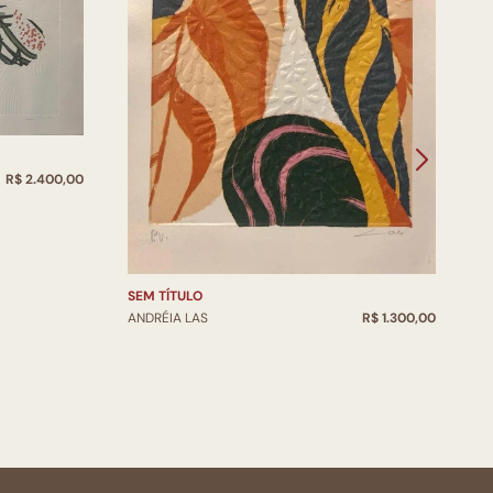
R$ 2.400,00
S
SEM TÍTULO
A
ANDRÉIA LAS
R$ 1.300,00