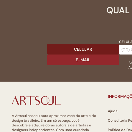
QUAL 
CELULA
CELULAR
E-MAIL
Ac
Ao
INFORMAÇÕ
Ajuda
A Artsoul nasceu para aproximar você da arte e do
design brasileiro. Em um só espaço, você
Consultoria P
descobre e adquire obras autorais de artistas e
designers independentes. Com uma curadoria
Política de De