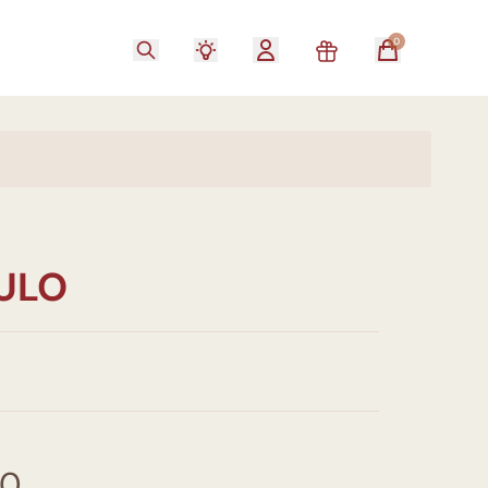
0
TULO
00