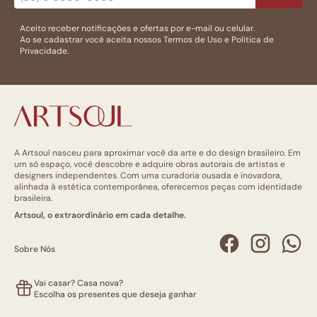
Aceito receber notificações e ofertas por e-mail ou celular.
Ao se cadastrar você aceita nossos
Termos de Uso
e
Politica de
Privacidade.
A Artsoul nasceu para aproximar você da arte e do design brasileiro. Em
um só espaço, você descobre e adquire obras autorais de artistas e
designers independentes. Com uma curadoria ousada e inovadora,
alinhada à estética contemporânea, oferecemos peças com identidade
brasileira.
Artsoul, o extraordinário em cada detalhe.
Sobre Nós
Vai casar? Casa nova?
Escolha os presentes que deseja ganhar