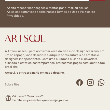
Aceito receber notificações e ofertas por e-mail ou celular.
Ao se cadastrar você aceita nossos
Termos de Uso
e
Politica de
Privacidade.
A Artsoul nasceu para aproximar você da arte e do design brasileiro. Em
um só espaço, você descobre e adquire obras autorais de artistas e
designers independentes. Com uma curadoria ousada e inovadora,
alinhada à estética contemporânea, oferecemos peças com identidade
brasileira.
Artsoul, o extraordinário em cada detalhe.
Sobre Nós
Vai casar? Casa nova?
Escolha os presentes que deseja ganhar