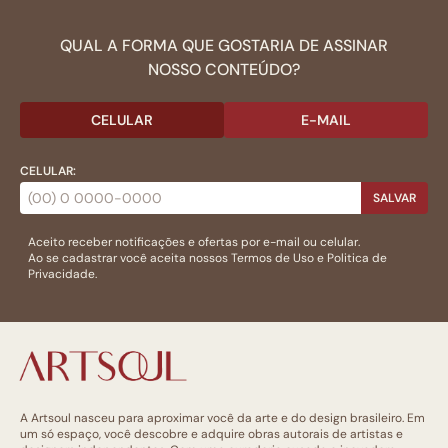
QUAL A FORMA QUE GOSTARIA DE ASSINAR
NOSSO CONTEÚDO?
CELULAR
E-MAIL
CELULAR:
SALVAR
Aceito receber notificações e ofertas por e-mail ou celular.
Ao se cadastrar você aceita nossos
Termos de Uso
e
Politica de
Privacidade.
A Artsoul nasceu para aproximar você da arte e do design brasileiro. Em
um só espaço, você descobre e adquire obras autorais de artistas e