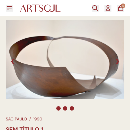
0
❮
❯
SÃO PAULO
/
1990
SEM TÍTULO 1