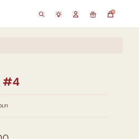
0
S #4
OLFI
00