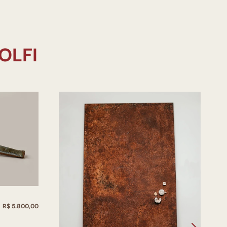
T
R$ 5.800,00
G