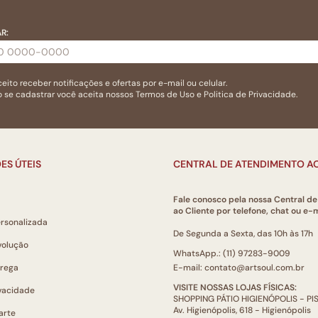
R:
eito receber notificações e ofertas por e-mail ou celular.
 se cadastrar você aceita nossos
Termos de Uso
e
Politica de Privacidade.
ES ÚTEIS
CENTRAL DE ATENDIMENTO AO
Fale conosco pela nossa Central d
ao Cliente por telefone, chat ou e-m
ersonalizada
De Segunda a Sexta, das 10h às 17h
volução
WhatsApp.: (11) 97283-9009
trega
E-mail: contato@artsoul.com.br
VISITE NOSSAS LOJAS FÍSICAS:
ivacidade
SHOPPING PÁTIO HIGIENÓPOLIS - P
Av. Higienópolis, 618 - Higienópolis
arte