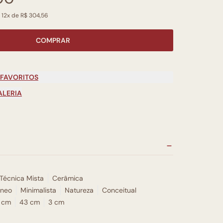
 12x de R$ 304,56
COMPRAR
 FAVORITOS
ALERIA
Técnica Mista
Cerâmica
neo
Minimalista
Natureza
Conceitual
 cm
43 cm
3 cm