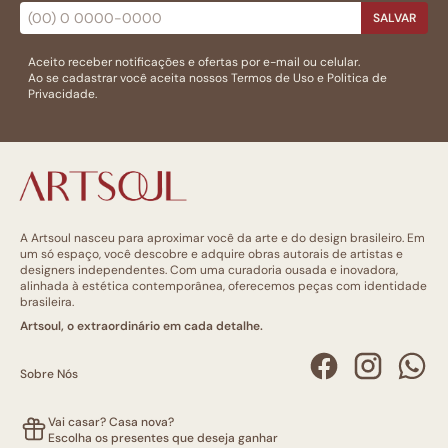
SALVAR
Aceito receber notificações e ofertas por e-mail ou celular.
Ao se cadastrar você aceita nossos
Termos de Uso
e
Politica de
Privacidade.
A Artsoul nasceu para aproximar você da arte e do design brasileiro. Em
um só espaço, você descobre e adquire obras autorais de artistas e
designers independentes. Com uma curadoria ousada e inovadora,
alinhada à estética contemporânea, oferecemos peças com identidade
brasileira.
Artsoul, o extraordinário em cada detalhe.
Sobre Nós
Vai casar? Casa nova?
Escolha os presentes que deseja ganhar