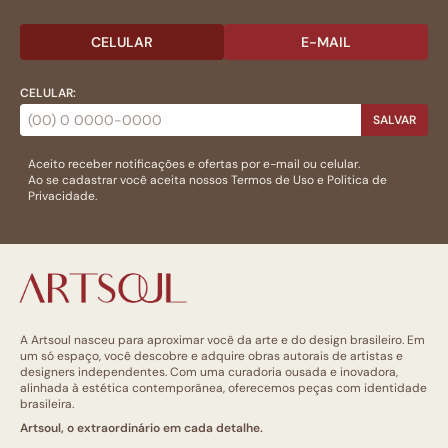
CELULAR
E-MAIL
CELULAR:
SALVAR
Aceito receber notificações e ofertas por e-mail ou celular.
Ao se cadastrar você aceita nossos
Termos de Uso
e
Politica de
Privacidade.
A Artsoul nasceu para aproximar você da arte e do design brasileiro. Em
um só espaço, você descobre e adquire obras autorais de artistas e
designers independentes. Com uma curadoria ousada e inovadora,
alinhada à estética contemporânea, oferecemos peças com identidade
brasileira.
Artsoul, o extraordinário em cada detalhe.