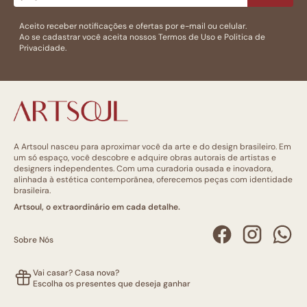
Aceito receber notificações e ofertas por e-mail ou celular.
Ao se cadastrar você aceita nossos
Termos de Uso
e
Politica de
Privacidade.
A Artsoul nasceu para aproximar você da arte e do design brasileiro. Em
um só espaço, você descobre e adquire obras autorais de artistas e
designers independentes. Com uma curadoria ousada e inovadora,
alinhada à estética contemporânea, oferecemos peças com identidade
brasileira.
Artsoul, o extraordinário em cada detalhe.
Sobre Nós
Vai casar? Casa nova?
Escolha os presentes que deseja ganhar