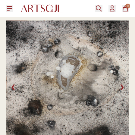
0
❮
❯