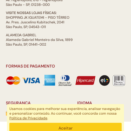
Av. Higienópolis, 618 - Higienópolis
São Paulo - SP, 01238-000
VISITE NOSSAS LOJAS FÍSICAS:
SHOPPING JK IGUATEMI - PISO TÉRREO
Av. Pres. Juscelino Kubitschek, 2041
São Paulo, SP, 04543-011
ALAMEDA GABRIEL
Alameda Gabriel Monteiro da Silva, 1899
São Paulo, SP, 01441-002
FORMAS DE PAGAMENTO
SEGURANÇA
IDIOMA
Usamos cookies para melhorar sua experiência, analisar navegação
e personalizar conteúdo. Ao continuar, você concorda com nossa
Política de Privacidade
.
ARTSOUL COMUNICAÇÃO DIGITAL LTDA | CNPJ: 29.752.781/0001-52
Aceitar