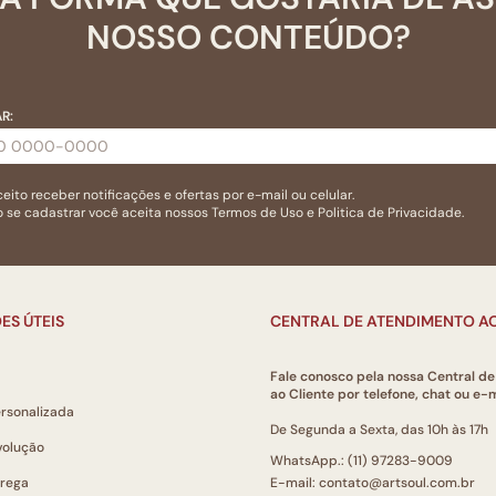
NOSSO CONTEÚDO?
R:
eito receber notificações e ofertas por e-mail ou celular.
 se cadastrar você aceita nossos
Termos de Uso
e
Politica de Privacidade.
ES ÚTEIS
CENTRAL DE ATENDIMENTO AO
Fale conosco pela nossa Central d
ao Cliente por telefone, chat ou e-m
ersonalizada
De Segunda a Sexta, das 10h às 17h
volução
WhatsApp.: (11) 97283-9009
trega
E-mail: contato@artsoul.com.br