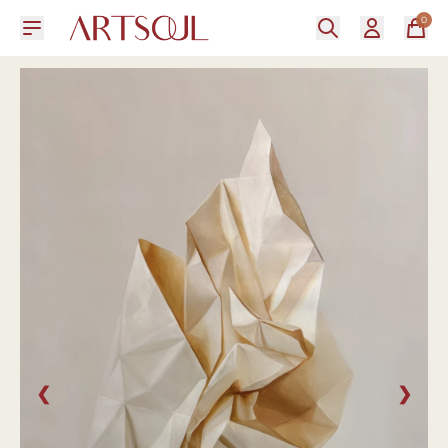
0
❮
❯