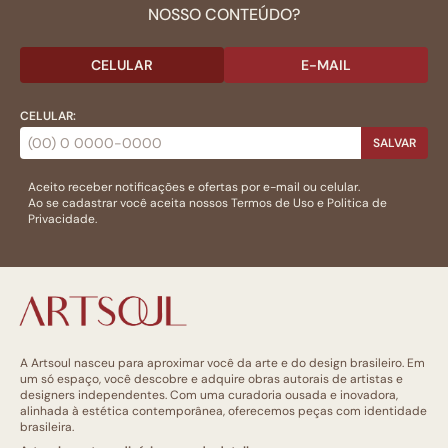
NOSSO CONTEÚDO?
CELULAR
E-MAIL
CELULAR:
SALVAR
Aceito receber notificações e ofertas por e-mail ou celular.
Ao se cadastrar você aceita nossos
Termos de Uso
e
Politica de
Privacidade.
A Artsoul nasceu para aproximar você da arte e do design brasileiro. Em
um só espaço, você descobre e adquire obras autorais de artistas e
designers independentes. Com uma curadoria ousada e inovadora,
alinhada à estética contemporânea, oferecemos peças com identidade
brasileira.