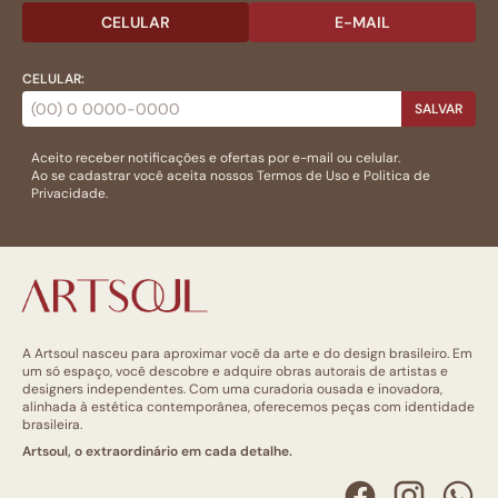
CELULAR
E-MAIL
CELULAR:
SALVAR
Aceito receber notificações e ofertas por e-mail ou celular.
Ao se cadastrar você aceita nossos
Termos de Uso
e
Politica de
Privacidade.
A Artsoul nasceu para aproximar você da arte e do design brasileiro. Em
um só espaço, você descobre e adquire obras autorais de artistas e
designers independentes. Com uma curadoria ousada e inovadora,
alinhada à estética contemporânea, oferecemos peças com identidade
brasileira.
Artsoul, o extraordinário em cada detalhe.