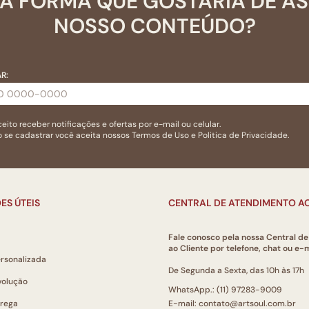
A FORMA QUE GOSTARIA DE A
NOSSO CONTEÚDO?
R:
eito receber notificações e ofertas por e-mail ou celular.
 se cadastrar você aceita nossos
Termos de Uso
e
Politica de Privacidade.
ES ÚTEIS
CENTRAL DE ATENDIMENTO AO
Fale conosco pela nossa Central d
ao Cliente por telefone, chat ou e-m
ersonalizada
De Segunda a Sexta, das 10h às 17h
volução
WhatsApp.: (11) 97283-9009
trega
E-mail: contato@artsoul.com.br