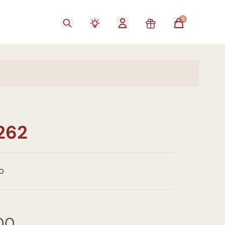
0
262
O
00