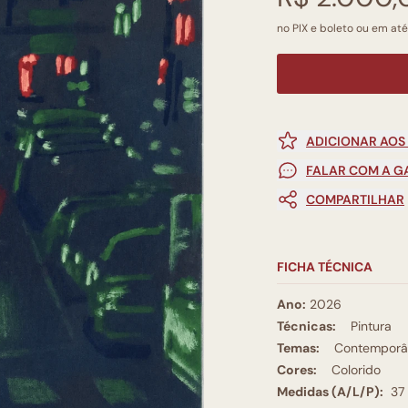
no PIX e boleto ou em até
ADICIONAR AOS
FALAR COM A G
COMPARTILHAR
FICHA TÉCNICA
Ano:
2026
Técnicas:
Pintura
Temas:
Contemporâ
Cores:
Colorido
Medidas (A/L/P):
37