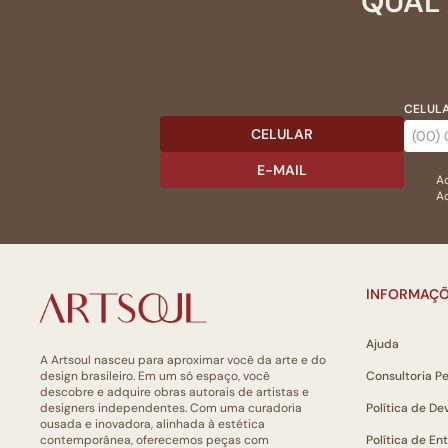
QUAL 
CELULA
CELULAR
E-MAIL
Ac
Ao
INFORMAÇÕ
Ajuda
A Artsoul nasceu para aproximar você da arte e do
design brasileiro. Em um só espaço, você
Consultoria P
descobre e adquire obras autorais de artistas e
designers independentes. Com uma curadoria
Política de De
ousada e inovadora, alinhada à estética
contemporânea, oferecemos peças com
Política de En