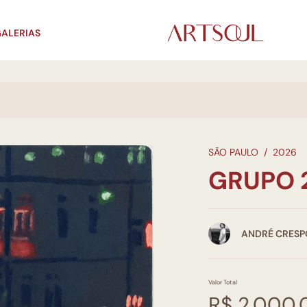
ALERIAS
SÃO PAULO
/
2026
GRUPO 
ANDRÉ CRESP
Valor Total
R$ 2.000,