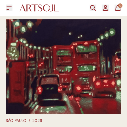
0
SÃO PAULO
/
2026