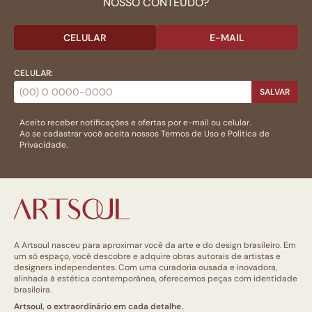
NOSSO CONTEÚDO?
CELULAR
E-MAIL
CELULAR:
SALVAR
Aceito receber notificações e ofertas por e-mail ou celular.
Ao se cadastrar você aceita nossos
Termos de Uso
e
Politica de
Privacidade.
A Artsoul nasceu para aproximar você da arte e do design brasileiro. Em
um só espaço, você descobre e adquire obras autorais de artistas e
designers independentes. Com uma curadoria ousada e inovadora,
alinhada à estética contemporânea, oferecemos peças com identidade
brasileira.
Artsoul, o extraordinário em cada detalhe.