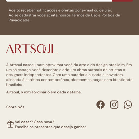
Aceito receber notificações e ofertas por e-mail ou celular.
Ao se cadastrar você aceita nossos
Termos de Uso
e
Politica de
Privacidade.
A Artsoul nasceu para aproximar você da arte e do design brasileiro. Em
um só espaço, você descobre e adquire obras autorais de artistas e
designers independentes. Com uma curadoria ousada e inovadora,
alinhada à estética contemporânea, oferecemos peças com identidade
brasileira.
Artsoul, o extraordinário em cada detalhe.
Sobre Nós
Vai casar? Casa nova?
Escolha os presentes que deseja ganhar