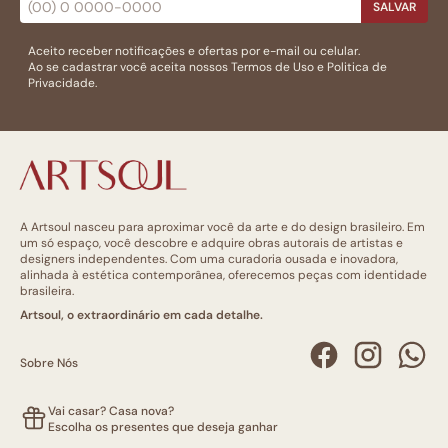
SALVAR
Aceito receber notificações e ofertas por e-mail ou celular.
Ao se cadastrar você aceita nossos
Termos de Uso
e
Politica de
Privacidade.
A Artsoul nasceu para aproximar você da arte e do design brasileiro. Em
um só espaço, você descobre e adquire obras autorais de artistas e
designers independentes. Com uma curadoria ousada e inovadora,
alinhada à estética contemporânea, oferecemos peças com identidade
brasileira.
Artsoul, o extraordinário em cada detalhe.
Sobre Nós
Vai casar? Casa nova?
Escolha os presentes que deseja ganhar