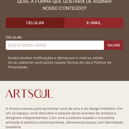
QUAL A FORMA QUE GOSTARIA DE ASSINAR
NOSSO CONTEÚDO?
CELULAR
E-MAIL
CELULAR:
SALVAR
Aceito receber notificações e ofertas por e-mail ou celular.
Ao se cadastrar você aceita nossos
Termos de Uso
e
Politica de
Privacidade.
A Artsoul nasceu para aproximar você da arte e do design brasileiro. Em
um só espaço, você descobre e adquire obras autorais de artistas e
designers independentes. Com uma curadoria ousada e inovadora,
alinhada à estética contemporânea, oferecemos peças com identidade
brasileira.