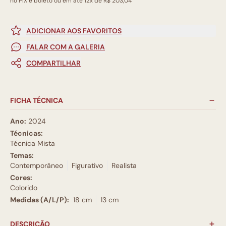
no PIX e boleto ou em até 12x de R$ 203,04
ADICIONAR AOS FAVORITOS
FALAR COM A GALERIA
COMPARTILHAR
FICHA TÉCNICA
Ano:
2024
Técnicas:
Técnica Mista
Temas:
Contemporâneo
Figurativo
Realista
Cores:
Colorido
Medidas (A/L/P):
18 cm
13 cm
DESCRIÇÃO