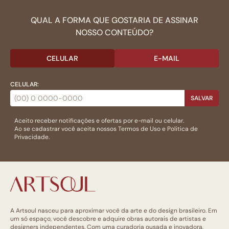
QUAL A FORMA QUE GOSTARIA DE ASSINAR
NOSSO CONTEÚDO?
CELULAR
E-MAIL
CELULAR:
SALVAR
Aceito receber notificações e ofertas por e-mail ou celular.
Ao se cadastrar você aceita nossos
Termos de Uso
e
Politica de
Privacidade.
A Artsoul nasceu para aproximar você da arte e do design brasileiro. Em
um só espaço, você descobre e adquire obras autorais de artistas e
designers independentes. Com uma curadoria ousada e inovadora,