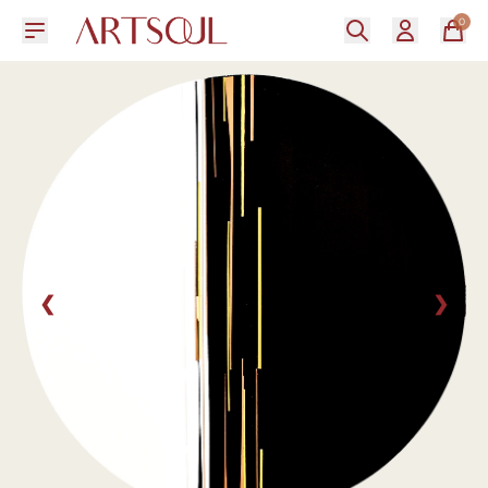
0
❮
❯