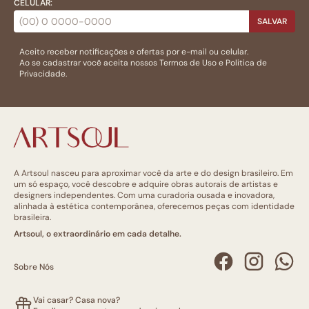
CELULAR:
SALVAR
Aceito receber notificações e ofertas por e-mail ou celular.
Ao se cadastrar você aceita nossos
Termos de Uso
e
Politica de
Privacidade.
A Artsoul nasceu para aproximar você da arte e do design brasileiro. Em
um só espaço, você descobre e adquire obras autorais de artistas e
designers independentes. Com uma curadoria ousada e inovadora,
alinhada à estética contemporânea, oferecemos peças com identidade
brasileira.
Artsoul, o extraordinário em cada detalhe.
Sobre Nós
Vai casar? Casa nova?